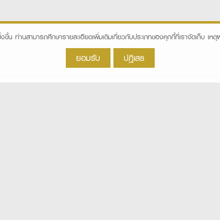
ิ่งขึ้น ท่านสามารถศึกษารายละเอียดเพิ่มเติมเกี่ยวกับประเภทของคุกกี้ที่เราจัดเก็บ เหตุผล
ยอมรับ
ปฎิเสธ
Call Center
สอบถามข้อมูล
02-829-6600
ออนไลน์
D SECURITIES PCL. All right reserved.
เงื่อนไขการใช้งานเว็บไซต์
นโยบายกา