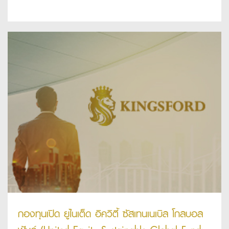
กองทุนเปิด ยูไนเต็ด อิควิตี้ ซัสเทนเนเบิล โกลบอล