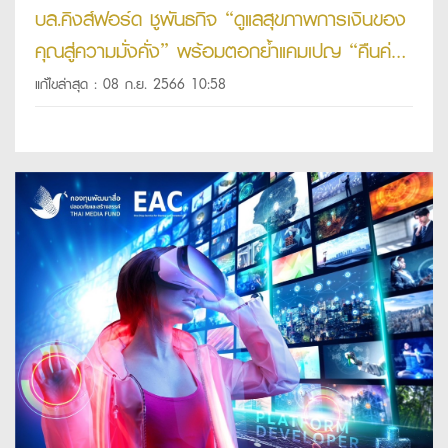
บล.คิงส์ฟอร์ด ชูพันธกิจ “ดูแลสุขภาพการเงินของ
คุณสู่ความมั่งคั่ง” พร้อมตอกย้ำแคมเปญ “คืนค่า
ธรรมเนียมส่วนเกิน” ตอบแทนสมาชิกอย่างต่อเนื่อง
แก้ไขล่าสุด : 08 ก.ย. 2566 10:58