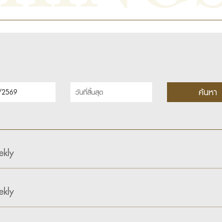
kly
kly