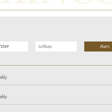
kly
kly