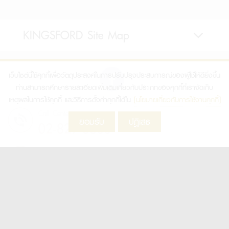
KINGSFORD Site Map
เว็บไซต์นี้ใช้คุกกี้เพื่อวัตถุประสงค์ในการปรับปรุงประสบการณ์ของผู้ใช้ให้ดียิ่งขึ้น
ท่านสามารถศึกษารายละเอียดเพิ่มเติมเกี่ยวกับประเภทของคุกกี้ที่เราจัดเก็บ
เหตุผลในการใช้คุกกี้ และวิธีการตั้งค่าคุกกี้ได้ใน
[นโยบายเกี่ยวกับการใช้งานคุกกี้]
Call Center
ยอมรับ
ปฎิเสธ
02-829-6600
สอบถามข้อมูล
ออนไลน์
ศูนย์ข้อมูล
ข่าวสารฯ