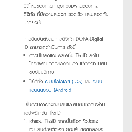
มิติใหม่ของการทำธุรกรรมผ่านช่องทาง
ดิจิทัล ที่มีความสะดวก รวดเร็ว และปลอดภัย
มากยิ่งขึ้น
การยืนยันตัวตนทางดิจิทัล DOPA-Digital
ID สามารถดำเนินการ ดังนี้
ดาวน์โหลดแอปพลิเคชั่น ThaID ลงใน
โทรศัพท์มือถือของตนเอง แล้วลงทะเบียน
ขอรับบริการ
ใช้ได้ทั้ง
ระบบไอโอเอส (IOS)
และ
ระบบ
แอนด์ดรอย (Android)
ขั้นตอนการลงทะเบียนและยืนยันตัวตนผ่าน
แอปพลิเคชัน ThaID
เข้าแอป ThaID จากนั้นเลือกหัวข้อลง
ทะเบียนด้วยตัวเอง ยอมรับข้อตกลงและ